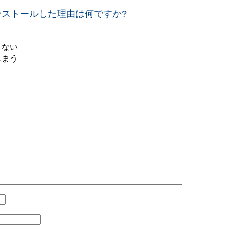
アンインストールした理由は何ですか?
きない
しまう