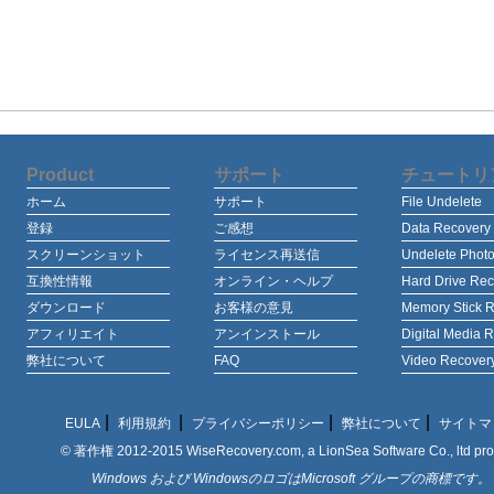
Product
サポート
チュートリ
ホーム
サポート
File Undelete
登録
ご感想
Data Recovery
スクリーンショット
ライセンス再送信
Undelete Phot
互換性情報
オンライン・ヘルプ
Hard Drive Rec
ダウンロード
お客様の意見
Memory Stick 
アフィリエイト
アンインストール
Digital Media 
弊社について
FAQ
Video Recover
|
|
|
|
EULA
利用規約
プライバシーポリシー
弊社について
サイトマ
© 著作権 2012-2015 WiseRecovery.com, a LionSea Software Co., ltd pro
Windows および WindowsのロゴはMicrosoft グループの商標です。