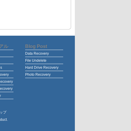
アル
Blog Post
Data Recovery
File Undelete
os
Hard Drive Recovery
overy
Photo Recovery
Recovery
Recovery
y
ップ
duct.